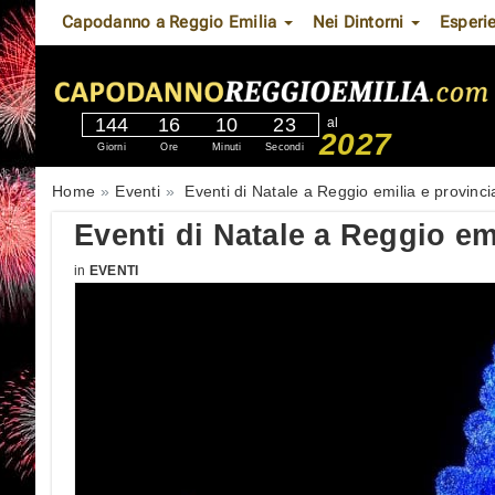
Capodanno a Reggio Emilia
Nei Dintorni
Esperi
144
16
10
22
al
2027
Giorni
Ore
Minuti
Secondi
Home
Eventi
Eventi di Natale a Reggio emilia e provinci
Eventi di Natale a Reggio em
in
EVENTI