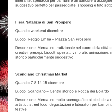
itinerante, spettacoli per bambini e un’atmosfera accogli
suggestivo perfetto per passeggiate, shopping e foto sotto 
Fiera Natalizia di San Prospero
Quando: weekend dicembre
Luogo: Reggio Emilia – Piazza San Prospero
Descrizione: Mercatino tradizionale nel cuore della città c
creativi, presepi, biscotti speziati, vin brulé, animazione, 
storico particolarmente suggestivo.
Scandiano Christmas Market
Quando: 7-8-14-15 dicembre
Luogo: Scandiano – Centro storico e Rocca dei Boiardo
Descrizione: Mercatino molto scenografico ai piedi della roc
artistici, street food, degustazioni e laboratori per bambi
festive.