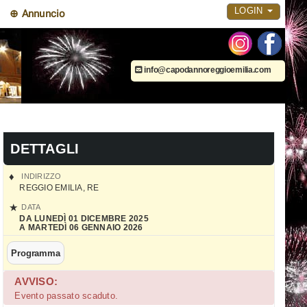
LOGIN
⊕ Annuncio
info@capodannoreggioemilia.com
DETTAGLI
INDIRIZZO
REGGIO EMILIA
,
RE
DATA
DA LUNEDÌ 01 DICEMBRE 2025
A MARTEDÌ 06 GENNAIO 2026
Programma
AVVISO:
Evento passato scaduto.