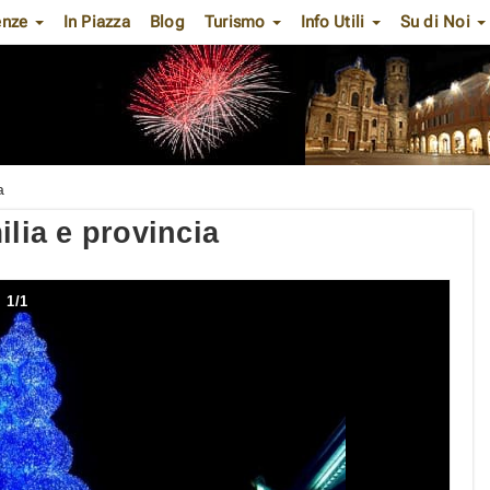
enze
In Piazza
Blog
Turismo
Info Utili
Su di Noi
a
ilia e provincia
1
/
1