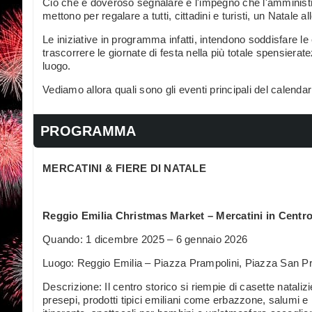
Ciò che è doveroso segnalare è l'impegno che l'amministra
mettono per regalare a tutti, cittadini e turisti, un Natale al
Le iniziative in programma infatti, intendono soddisfare le
trascorrere le giornate di festa nella più totale spensierat
luogo.
Vediamo allora quali sono gli eventi principali del calendar
PROGRAMMA
MERCATINI & FIERE DI NATALE
Reggio Emilia Christmas Market – Mercatini in Centro
Quando: 1 dicembre 2025 – 6 gennaio 2026
Luogo: Reggio Emilia – Piazza Prampolini, Piazza San Pr
Descrizione: Il centro storico si riempie di casette nataliz
presepi, prodotti tipici emiliani come erbazzone, salumi e