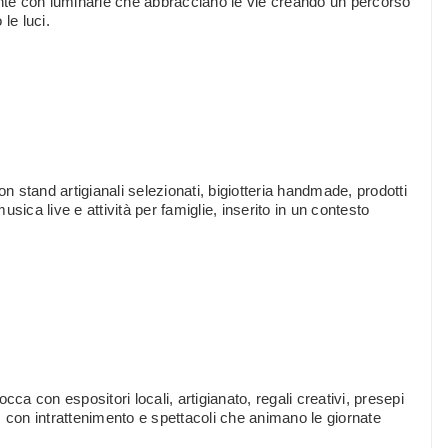
ente con luminarie che abbracciano le vie creando un percorso
le luci.
on stand artigianali selezionati, bigiotteria handmade, prodotti
musica live e attività per famiglie, inserito in un contesto
ca con espositori locali, artigianato, regali creativi, presepi
ni, con intrattenimento e spettacoli che animano le giornate