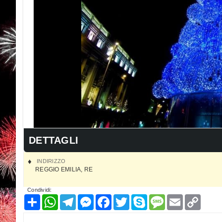
DETTAGLI
INDIRIZZO
REGGIO EMILIA
,
RE
Condividi:
Condividi
WhatsApp
Telegram
Messenger
Facebook
Twitter
Skype
Message
Email
Copy
Link