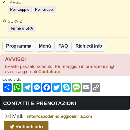
TARGET
Per Coppie
Per Gruppi
SERVIZI
Terme o SPA
Programma
Menù
FAQ
Richiedi info
AVVISO:
Evento passato scaduto. Per maggiori informazioni sugli
eventi aggiornati
Contattaci
Condividi:
Condividi
WhatsApp
Telegram
Messenger
Facebook
Twitter
Skype
Message
Email
Copy
Link
CONTATTI E PRENOTAZIONI
Mail:
info@capodannoreggioemilia.com
Richiedi info