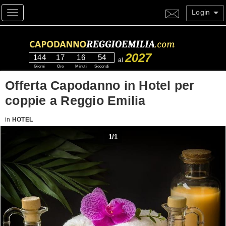
Login
Toggle navigation
2027
144
17
16
53
al
Giorni
Ore
Minuti
Secondi
Offerta Capodanno in Hotel per
coppie a Reggio Emilia
in
HOTEL
1
/
1